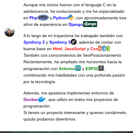
Aunque mis inicios fueron con el lenguaje C en la
adolescencia, he evolucionado y me he especializado
en
Php
y
Python
, con aproximadamente tres
años de experiencia en
Django
A lo largo de mi trayectoria he trabajado también con
Symfony 2
y
Symfony 3
, además de contar con
buena base en
Html
,
JavaScript
y
Css
También con conocimientos de SeoPosicionamiento.
Recientemente, he ampliado mis horizontes hacia la
programación con
Arduino
y
ESP32
,
combinando mis habilidades con una profunda pasión
por la tecnología.
Además, me apasiona implementar entornos de
Docker
, que utilizo en todos mis proyectos de
programación.
Si tienes un proyecto interesante y quieres contármelo,
quizás podamos divertirnos.