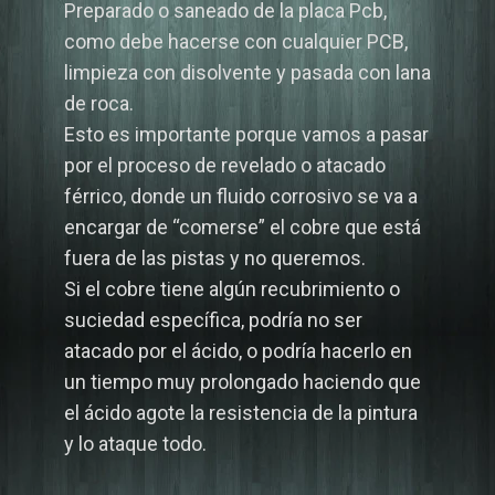
Preparado o saneado de la placa Pcb,
como debe hacerse con cualquier PCB,
limpieza con disolvente y pasada con lana
de roca.
Esto es importante porque vamos a pasar
por el proceso de revelado o atacado
férrico, donde un fluido corrosivo se va a
encargar de “comerse” el cobre que está
fuera de las pistas y no queremos.
Si el cobre tiene algún recubrimiento o
suciedad específica, podría no ser
atacado por el ácido, o podría hacerlo en
un tiempo muy prolongado haciendo que
el ácido agote la resistencia de la pintura
y lo ataque todo.